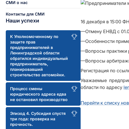
СМИ о нас
Контакты для СМИ
Наши успехи
16 декабря в 15:00 Ф
—Отмену ЕНВД с 01.0
К Уполномоченному по
—Особенности приме
защите прав
предпринимателей в
—Вопросы практики 
Ленинградской области
обратился индивидуальный
—Вопросы арбитражно
предприниматель,
планировавший
Регистрация по ссы
строительство автомойки.
Уважаемые предприн
области по адресу
le
Процесс смены
юридического адреса едва
не остановил производство
Перейти к списку но
Эпизод 4. Субсидия спустя
три года: проверка на
прочность.