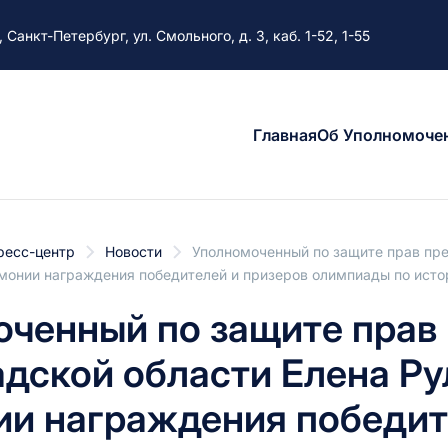
, Санкт-Петербург, ул. Смольного, д. 3, каб. 1-52, 1-55
Главная
Об Уполномоче
ресс-центр
Новости
Уполномоченный по защите прав пре
емонии награждения победителей и призеров олимпиады по исто
ченный по защите прав
дской области Елена Ру
и награждения победит