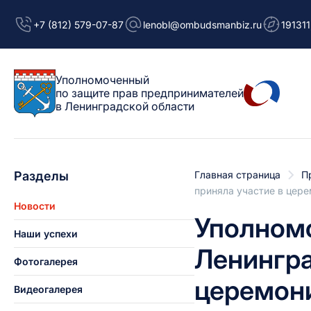
+7 (812) 579-07-87
lenobl@ombudsmanbiz.ru
191311
Уполномоченный
по защите прав предпринимателей
в Ленинградской области
Разделы
Главная страница
П
приняла участие в цер
Новости
Уполномо
Наши успехи
Ленингра
Фотогалерея
церемони
Видеогалерея