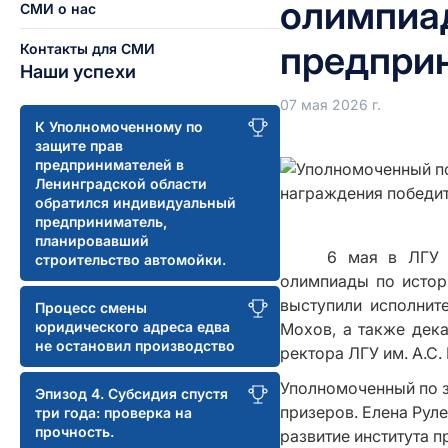
олимпиад
СМИ о нас
предпри
Контакты для СМИ
Наши успехи
07 мая 2026 г.
К Уполномоченному по
защите прав
предпринимателей в
Ленинградской области
обратился индивидуальный
предприниматель,
планировавший
6 мая в ЛГУ 
строительство автомойки.
олимпиады по истор
выступили исполнит
Процесс смены
юридического адреса едва
Мохов, а также дек
не остановил производство
ректора ЛГУ им. А.С
Уполномоченный по з
Эпизод 4. Субсидия спустя
призеров. Елена Рул
три года: проверка на
прочность.
развитие института 