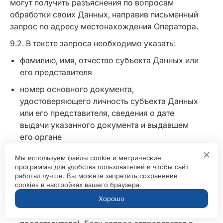
могут получить разъяснения по вопросам
обработки своих Данных, направив письменный
запрос по адресу местонахождения Оператора.
9.2. В тексте запроса необходимо указать:
фамилию, имя, отчество субъекта Данных или
его представителя
номер основного документа,
удостоверяющего личность субъекта Данных
или его представителя, сведения о дате
выдачи указанного документа и выдавшем
его органе
сведения, подтверждающие наличие у
Мы используем файлы cookie и метрические
субъекта Данных отношений с Оператором
программы для удобства пользователей и чтобы сайт
работал лучше. Вы можете запретить сохранение
информацию для обратной связи с целью
cookies в настройках вашего браузера.
направления Оператором ответа на запрос
Хорошо
подпись субъекта Данных (или его