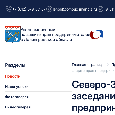
+7 (812) 579-07-87
lenobl@ombudsmanbiz.ru
191311
Уполномоченный
по защите прав предпринимателей
в Ленинградской области
Разделы
Главная страница
П
защите прав предприни
Новости
Северо-З
Наши успехи
заседани
Фотогалерея
предпри
Видеогалерея