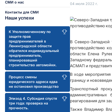
СМИ о нас
04 июля 2022 г.
Контакты для СМИ
Наши успехи
К Уполномоченному по
защите прав
предпринимателей в
В Северо-Западной 
Ленинградской области
противодействию ко
обратился индивидуальный
области Елена Руле
предприниматель,
Западному федераль
планировавший
строительство автомойки.
АСМАП и представите
В ходе мероприятия
Процесс смены
границу и нововведе
юридического адреса едва
не остановил производство
Транспортный прок
административных 
Эпизод 4. Субсидия спустя
реагирования для за
три года: проверка на
прочность.
Также Владимир Вла